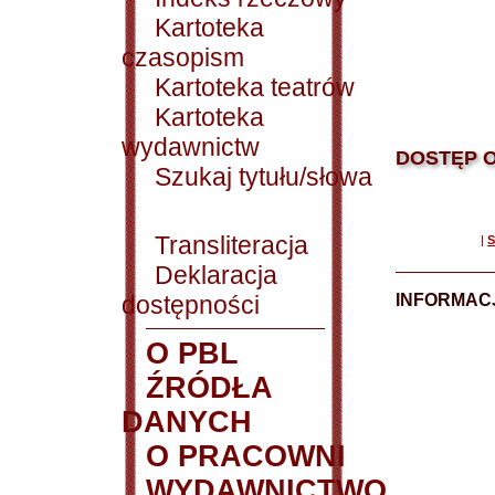
Kartoteka
czasopism
Kartoteka teatrów
Kartoteka
wydawnictw
DOSTĘP O
Szukaj tytułu/słowa
Transliteracja
|
S
Deklaracja
dostępności
INFORMACJ
O PBL
ŹRÓDŁA
DANYCH
O PRACOWNI
WYDAWNICTWO