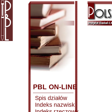
PBL ON-LINE
Spis działów
Indeks nazwisk
Indeks rzeczowy