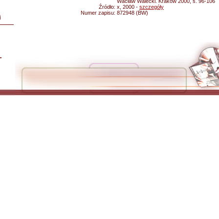
Wacław Walecki. Kraków 2000, s. 96-106
Źródło:
x, 2000 -
szczegóły
Numer zapisu:
872948 (BW)
i
L