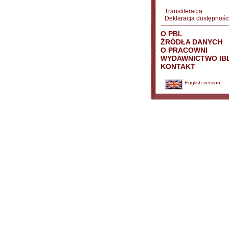
Transliteracja
Deklaracja dostępnośc
O PBL
ŹRÓDŁA DANYCH
O PRACOWNI
WYDAWNICTWO IB
KONTAKT
English version