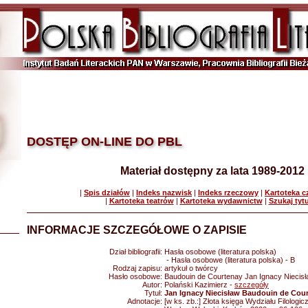
DOSTĘP ON-LINE DO PBL
Materiał dostępny za lata 1989-2012
|
Spis działów
|
Indeks nazwisk
|
Indeks rzeczowy
|
Kartoteka 
|
Kartoteka teatrów
|
Kartoteka wydawnictw
|
Szukaj tyt
INFORMACJE SZCZEGÓŁOWE O ZAPISIE
Dział bibliografii:
Hasła osobowe (literatura polska)
- Hasła osobowe (literatura polska) - B
Rodzaj zapisu:
artykuł o twórcy
Hasło osobowe:
Baudouin de Courtenay Jan Ignacy Niecis
Autor:
Polański Kazimierz -
szczegóły
Tytuł:
Jan Ignacy Niecisław Baudouin de Cour
Adnotacje:
[w ks. zb.:] Złota księga Wydziału Filologic