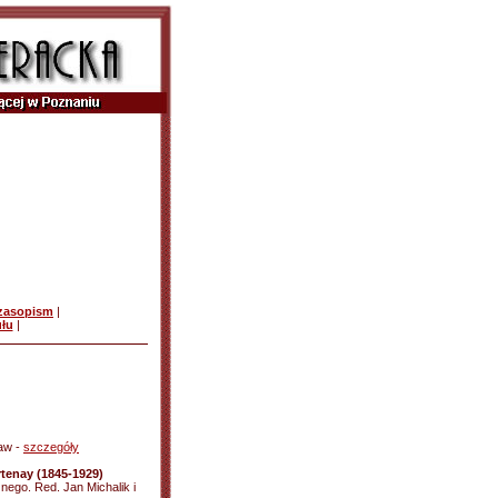
czasopism
|
ułu
|
ław -
szczegóły
tenay (1845-1929)
znego. Red. Jan Michalik i