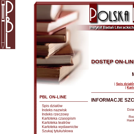
DOSTĘP ON-LIN
|
Spis dział
|
Kart
PBL ON-LINE
INFORMACJE SZC
Spis działów
Dział
Indeks nazwisk
Indeks rzeczowy
Rod
Kartoteka czasopism
Hasł
Kartoteka teatrów
Kartoteka wydawnictw
Szukaj tytułu/słowa