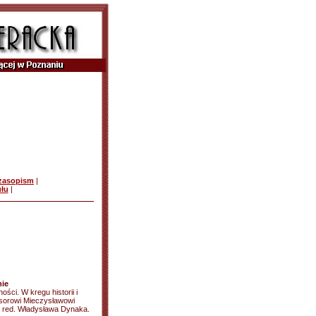
czasopism
|
ułu
|
mie
ści. W kregu historii i
esorowi Mieczysławowi
od red. Władysława Dynaka.