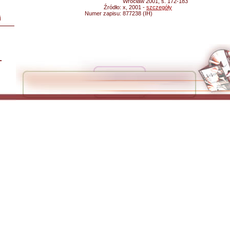
Wrocław 2001, s. 172-183
Źródło:
x, 2001 -
szczegóły
Numer zapisu:
877238 (IH)
i
L