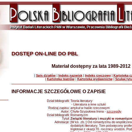
DOSTĘP ON-LINE DO PBL
Materiał dostępny za lata 1989-2012
|
Spis działów
|
Indeks nazwisk
|
Indeks rzeczowy
|
Kartoteka 
|
Kartoteka teatrów
|
Kartoteka wydawnictw
|
Szukaj tyt
INFORMACJE SZCZEGÓŁOWE O ZAPISIE
Dział bibliografii:
Teoria literatury
- Literatura a inne sztuki
Rodzaj zapisu:
artykuł w haśle rzeczowym
Autor:
Chyła-Szypułowa Irena -
szczegóły
Dział bibliografii:
Romantyzm
Tytuł:
Związki literatury i muzyki w romantyz
Adnotacje:
[W ks. zb.:] Od romantyzmu do współczesno
dydaktyki literatury. Tom poświęcony prof
Inglotowi z okazji 70. rocznicy urodzin. P