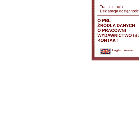
Transliteracja
Deklaracja dostępnośc
O PBL
ŹRÓDŁA DANYCH
O PRACOWNI
WYDAWNICTWO IB
KONTAKT
English version