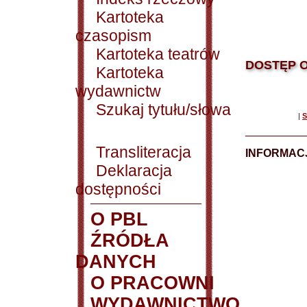
Kartoteka
czasopism
Kartoteka teatrów
DOSTĘP O
Kartoteka
wydawnictw
Szukaj tytułu/słowa
|
S
Transliteracja
INFORMACJ
Deklaracja
dostępności
O PBL
ŹRÓDŁA
DANYCH
O PRACOWNI
WYDAWNICTWO