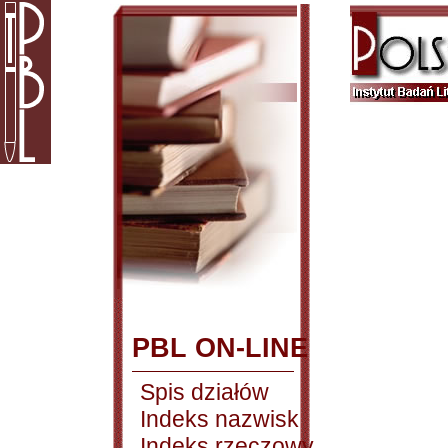
PBL ON-LINE
Spis działów
Indeks nazwisk
Indeks rzeczowy