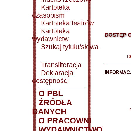
Kartoteka
czasopism
Kartoteka teatrów
Kartoteka
DOSTĘP O
wydawnictw
Szukaj tytułu/słowa
|
S
Transliteracja
Deklaracja
INFORMACJ
dostępności
O PBL
ŹRÓDŁA
DANYCH
O PRACOWNI
WYDAWNICTWO