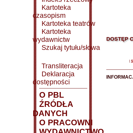
Kartoteka
czasopism
Kartoteka teatrów
Kartoteka
wydawnictw
DOSTĘP O
Szukaj tytułu/słowa
|
S
Transliteracja
Deklaracja
INFORMACJ
dostępności
O PBL
ŹRÓDŁA
DANYCH
O PRACOWNI
WYDAWNICTWO