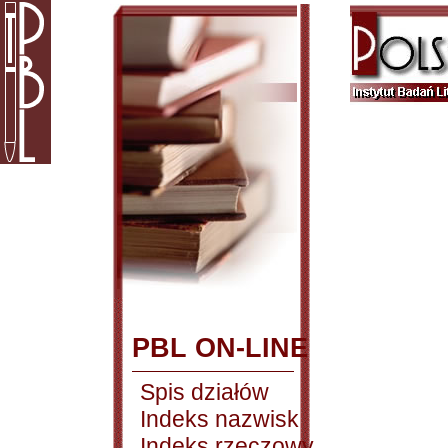
PBL ON-LINE
Spis działów
Indeks nazwisk
Indeks rzeczowy