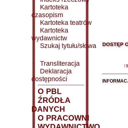
Kartoteka
czasopism
Kartoteka teatrów
Kartoteka
wydawnictw
DOSTĘP O
Szukaj tytułu/słowa
Transliteracja
|
S
Deklaracja
dostępności
INFORMACJ
O PBL
ŹRÓDŁA
DANYCH
O PRACOWNI
WYDAWNICTWO