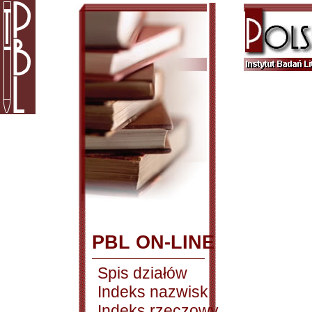
PBL ON-LINE
Spis działów
Indeks nazwisk
Indeks rzeczowy