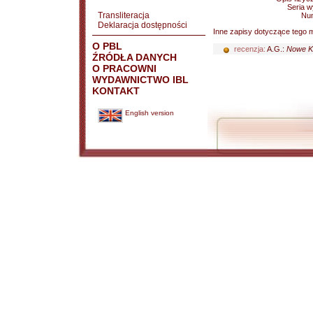
Seria 
Transliteracja
Nu
Deklaracja dostępności
Inne zapisy dotyczące tego m
O PBL
recenzja:
A.G.:
Nowe Ks
ŹRÓDŁA DANYCH
O PRACOWNI
WYDAWNICTWO IBL
KONTAKT
English version