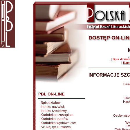
DOSTĘP ON-LIN
|
Spis dział
|
Kart
INFORMACJE SZC
Dział
PBL ON-LINE
Rod
Hasł
Spis działów
Indeks nazwisk
Indeks rzeczowy
Kartoteka czasopism
Osoby wspó
Kartoteka teatrów
Wy
Kartoteka wydawnictw
Ro
Szukaj tytułu/słowa
Opis fizyc