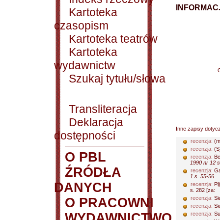
INFORMACJ
Kartoteka
czasopism
Kartoteka teatrów
Kartoteka
wydawnictw
Szukaj tytułu/słowa
Transliteracja
Deklaracja
Inne zapisy dotyc
dostępności
recenzja:
(m
recenzja:
(S
O PBL
recenzja:
Be
1990 nr 12 
ŹRÓDŁA
recenzja:
Ga
1 s. 55-56
DANYCH
recenzja:
Pl
s. 282 [za:
recenzja:
Si
O PRACOWNI
recenzja:
Sie
WYDAWNICTWO
recenzja:
Su