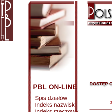
DOSTĘP O
PBL ON-LINE
Spis działów
|
S
Indeks nazwisk
Indeks rzeczowy