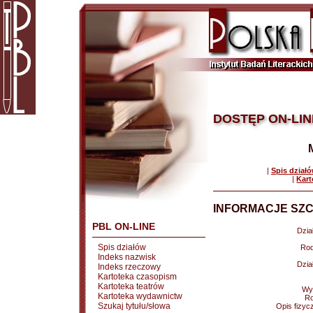
DOSTĘP ON-LIN
|
Spis dział
|
Kart
INFORMACJE SZC
PBL ON-LINE
Dział
Spis działów
Rod
Indeks nazwisk
Dział
Indeks rzeczowy
Kartoteka czasopism
Kartoteka teatrów
Wy
Kartoteka wydawnictw
Ro
Szukaj tytułu/słowa
Opis fizyc