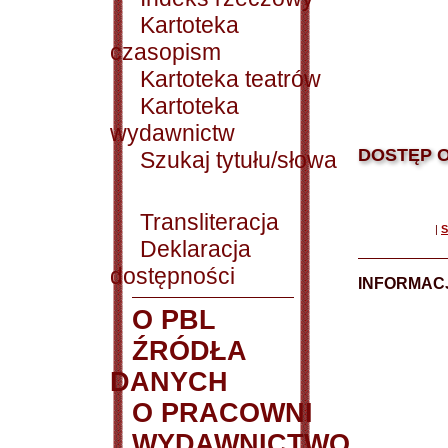
Kartoteka
czasopism
Kartoteka teatrów
Kartoteka
wydawnictw
DOSTĘP O
Szukaj tytułu/słowa
Transliteracja
|
S
Deklaracja
dostępności
INFORMACJ
O PBL
ŹRÓDŁA
DANYCH
O PRACOWNI
WYDAWNICTWO