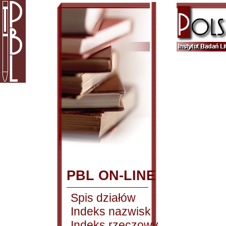
PBL ON-LINE
Spis działów
Indeks nazwisk
Indeks rzeczowy