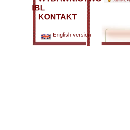
polemika:
Pa
IBL
KONTAKT
English version