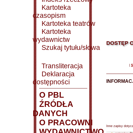
Kartoteka
czasopism
Kartoteka teatrów
Kartoteka
wydawnictw
DOSTĘP O
Szukaj tytułu/słowa
Transliteracja
|
S
Deklaracja
dostępności
INFORMACJ
O PBL
ŹRÓDŁA
DANYCH
O PRACOWNI
Inne zapisy dotyc
WYDAWNICTWO