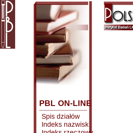
PBL ON-LINE
Spis działów
Indeks nazwisk
Indeks rzeczowy