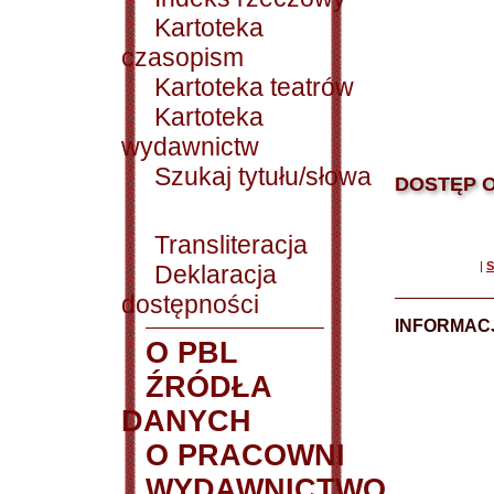
Kartoteka
czasopism
Kartoteka teatrów
Kartoteka
wydawnictw
Szukaj tytułu/słowa
DOSTĘP O
Transliteracja
|
S
Deklaracja
dostępności
INFORMACJ
O PBL
ŹRÓDŁA
DANYCH
O PRACOWNI
WYDAWNICTWO