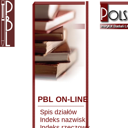
PBL ON-LINE
Spis działów
Indeks nazwisk
Indeks rzeczowy