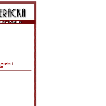
czasopism
|
ułu
|