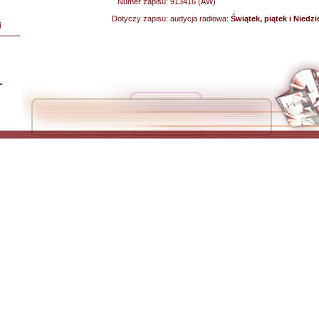
Numer zapisu:
913416 (AW)
Dotyczy zapisu:
audycja radiowa:
Świątek, piątek i Niedzi
i
L