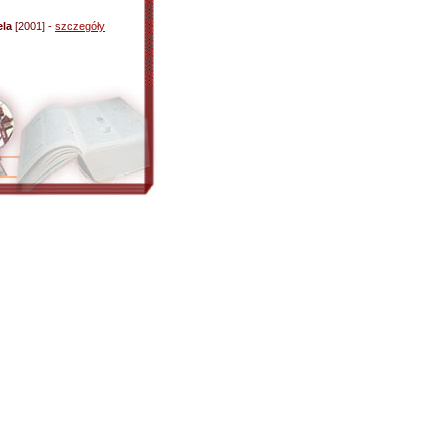
ela
[2001] -
szczegóły