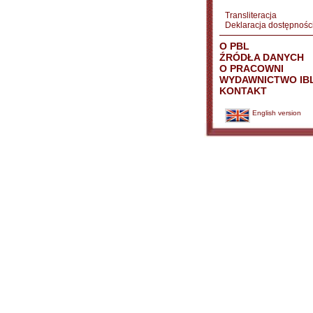
Transliteracja
Deklaracja dostępnośc
O PBL
ŹRÓDŁA DANYCH
O PRACOWNI
WYDAWNICTWO IB
KONTAKT
English version