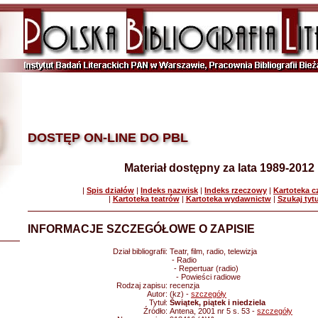
DOSTĘP ON-LINE DO PBL
Materiał dostępny za lata 1989-2012
|
Spis działów
|
Indeks nazwisk
|
Indeks rzeczowy
|
Kartoteka 
|
Kartoteka teatrów
|
Kartoteka wydawnictw
|
Szukaj tyt
INFORMACJE SZCZEGÓŁOWE O ZAPISIE
Dział bibliografii:
Teatr, film, radio, telewizja
- Radio
- Repertuar (radio)
- Powieści radiowe
Rodzaj zapisu:
recenzja
Autor:
(kz) -
szczegóły
Tytuł:
Świątek, piątek i niedziela
Źródło:
Antena, 2001 nr 5 s. 53 -
szczegóły