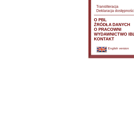
Transliteracja
Deklaracja dostępnośc
O PBL
ŹRÓDŁA DANYCH
O PRACOWNI
WYDAWNICTWO IB
KONTAKT
English version