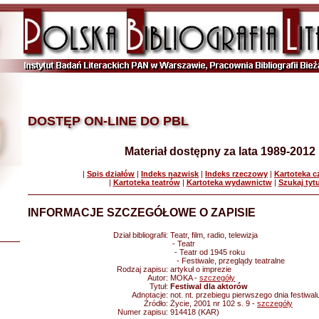
DOSTĘP ON-LINE DO PBL
Materiał dostępny za lata 1989-2012
|
Spis działów
|
Indeks nazwisk
|
Indeks rzeczowy
|
Kartoteka 
|
Kartoteka teatrów
|
Kartoteka wydawnictw
|
Szukaj tyt
INFORMACJE SZCZEGÓŁOWE O ZAPISIE
Dział bibliografii:
Teatr, film, radio, telewizja
- Teatr
- Teatr od 1945 roku
- Festiwale, przeglądy teatralne
Rodzaj zapisu:
artykuł o imprezie
Autor:
MOKA -
szczegóły
Tytuł:
Festiwal dla aktorów
Adnotacje:
not. nt. przebiegu pierwszego dnia festiwal
Źródło:
Życie, 2001 nr 102 s. 9 -
szczegóły
Numer zapisu:
914418 (KAR)