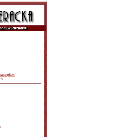
czasopism
|
ułu
|
u