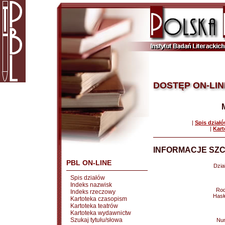
DOSTĘP ON-LIN
|
Spis dział
|
Kart
INFORMACJE SZC
PBL ON-LINE
Dział
Spis działów
Indeks nazwisk
Rod
Indeks rzeczowy
Hasł
Kartoteka czasopism
Kartoteka teatrów
Kartoteka wydawnictw
Szukaj tytułu/słowa
Nu