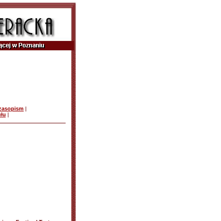
czasopism
|
ułu
|