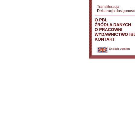
Transliteracja
Deklaracja dostępnośc
O PBL
ŹRÓDŁA DANYCH
O PRACOWNI
WYDAWNICTWO IB
KONTAKT
English version