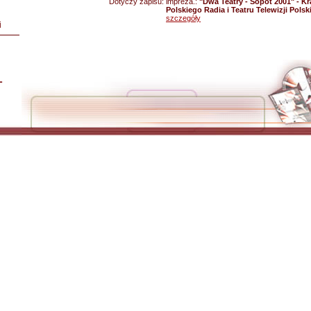
Dotyczy zapisu:
impreza.:
"Dwa Teatry - Sopot 2001" - Kr
Polskiego Radia i Teatru Telewizji Polski
szczegóły
i
L