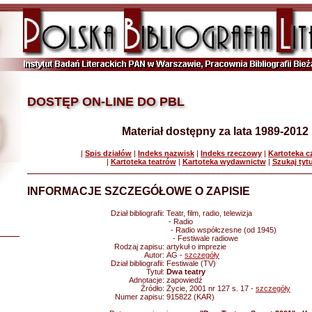
DOSTĘP ON-LINE DO PBL
Materiał dostępny za lata 1989-2012
|
Spis działów
|
Indeks nazwisk
|
Indeks rzeczowy
|
Kartoteka 
|
Kartoteka teatrów
|
Kartoteka wydawnictw
|
Szukaj tyt
INFORMACJE SZCZEGÓŁOWE O ZAPISIE
Dział bibliografii:
Teatr, film, radio, telewizja
- Radio
- Radio współczesne (od 1945)
- Festiwale radiowe
Rodzaj zapisu:
artykuł o imprezie
Autor:
AG -
szczegóły
Dział bibliografii:
Festiwale (TV)
Tytuł:
Dwa teatry
Adnotacje:
zapowiedź
Źródło:
Życie, 2001 nr 127 s. 17 -
szczegóły
Numer zapisu:
915822 (KAR)