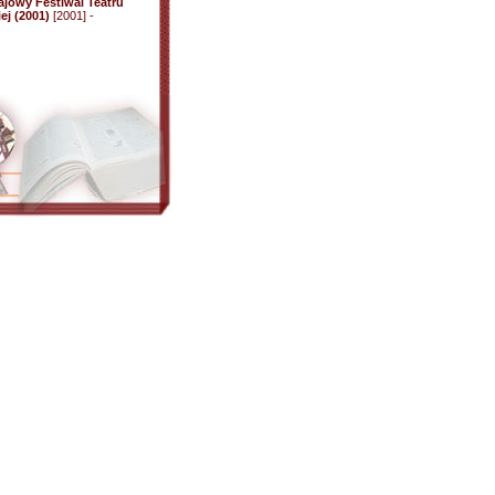
ajowy Festiwal Teatru
ej (2001)
[2001] -