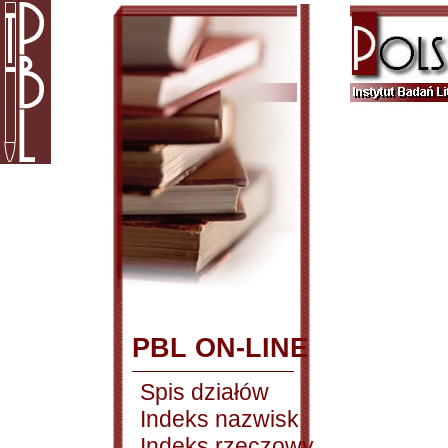
PBL ON-LINE
Spis działów
Indeks nazwisk
Indeks rzeczowy