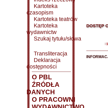
Kartoteka
czasopism
Kartoteka teatrów
Kartoteka
DOSTĘP O
wydawnictw
Szukaj tytułu/słowa
|
S
Transliteracja
INFORMACJ
Deklaracja
dostępności
O PBL
ŹRÓDŁA
DANYCH
O PRACOWNI
WYDAWNICTWO