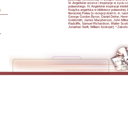
III. Angielskie wzorce i inspiracje w życiu
puławskiego. IV. Angielskie inspiracje intelekt
Książka angielska w bibliotece puławskiej. A
i
literackiej Puław [o recepcji dzieł m. in. n
George Gordon Byron, Daniel Defoe, Henry 
Goldsmith, James Macpherson, John Milto
Radcliffe, Samuel Richardson, Walter Scott
Jonathan Swift, William Szekspir]. * Zakoń
L