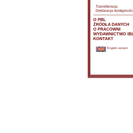
Transliteracja
Deklaracja dostępnośc
O PBL
ŹRÓDŁA DANYCH
O PRACOWNI
WYDAWNICTWO IB
KONTAKT
English version