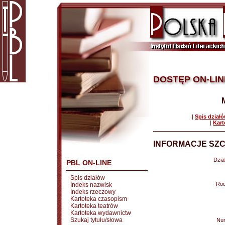
DOSTĘP ON-LIN
|
Spis dział
|
Kart
INFORMACJE SZC
Dział
PBL ON-LINE
Spis działów
Rod
Indeks nazwisk
Indeks rzeczowy
Kartoteka czasopism
Kartoteka teatrów
Kartoteka wydawnictw
Szukaj tytułu/słowa
Nu