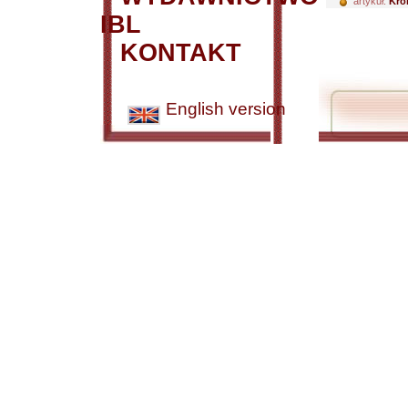
artykuł:
Kro
IBL
KONTAKT
English version