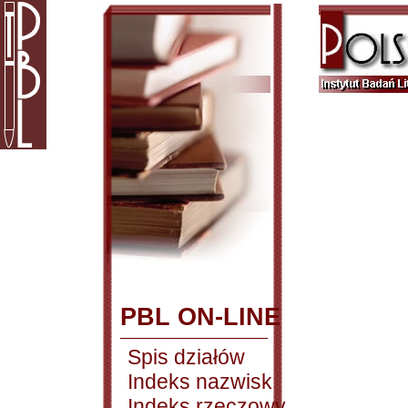
PBL ON-LINE
Spis działów
Indeks nazwisk
Indeks rzeczowy