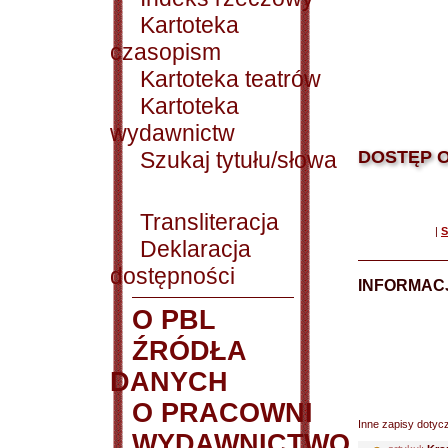
Kartoteka
czasopism
Kartoteka teatrów
Kartoteka
wydawnictw
Szukaj tytułu/słowa
DOSTĘP O
Transliteracja
|
S
Deklaracja
dostępności
INFORMACJ
O PBL
ŹRÓDŁA
DANYCH
O PRACOWNI
Inne zapisy dotyc
WYDAWNICTWO