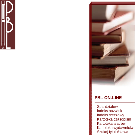
PBL ON-LINE
Spis działów
Indeks nazwisk
Indeks rzeczowy
Kartoteka czasopism
Kartoteka teatrów
Kartoteka wydawnictw
Szukaj tytułu/słowa