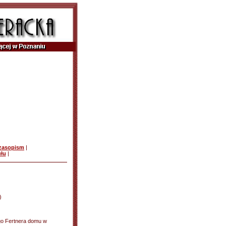
czasopism
|
ułu
|
)
ego Fertnera domu w