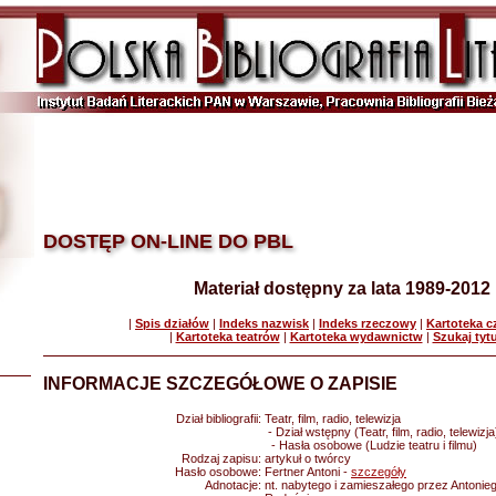
DOSTĘP ON-LINE DO PBL
Materiał dostępny za lata 1989-2012
|
Spis działów
|
Indeks nazwisk
|
Indeks rzeczowy
|
Kartoteka 
|
Kartoteka teatrów
|
Kartoteka wydawnictw
|
Szukaj tyt
INFORMACJE SZCZEGÓŁOWE O ZAPISIE
Dział bibliografii:
Teatr, film, radio, telewizja
- Dział wstępny (Teatr, film, radio, telewizja
- Hasła osobowe (Ludzie teatru i filmu)
Rodzaj zapisu:
artykuł o twórcy
Hasło osobowe:
Fertner Antoni -
szczegóły
Adnotacje:
nt. nabytego i zamieszałego przez Antoni