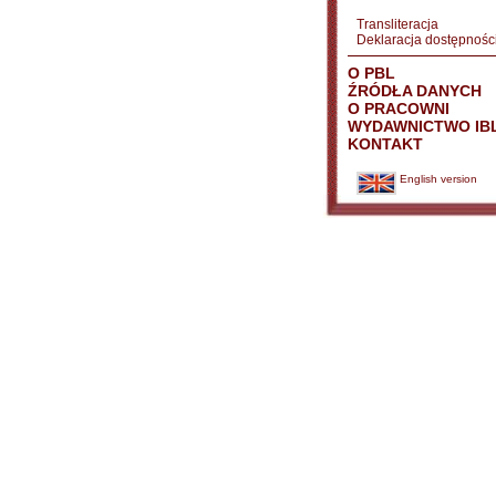
Transliteracja
Deklaracja dostępnośc
O PBL
ŹRÓDŁA DANYCH
O PRACOWNI
WYDAWNICTWO IB
KONTAKT
English version