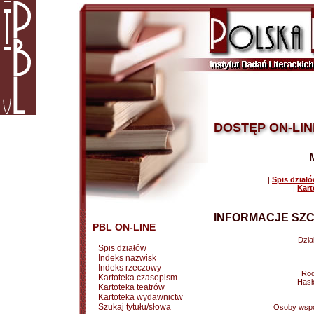
DOSTĘP ON-LIN
|
Spis dział
|
Kart
INFORMACJE SZC
PBL ON-LINE
Dział
Spis działów
Indeks nazwisk
Indeks rzeczowy
Rod
Kartoteka czasopism
Hasł
Kartoteka teatrów
Kartoteka wydawnictw
Szukaj tytułu/słowa
Osoby wspó