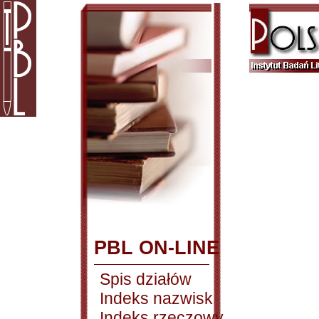
PBL ON-LINE
Spis działów
Indeks nazwisk
Indeks rzeczowy