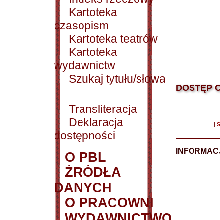
Kartoteka
czasopism
Kartoteka teatrów
Kartoteka
wydawnictw
Szukaj tytułu/słowa
DOSTĘP O
Transliteracja
Deklaracja
|
S
dostępności
INFORMACJ
O PBL
ŹRÓDŁA
DANYCH
O PRACOWNI
WYDAWNICTWO