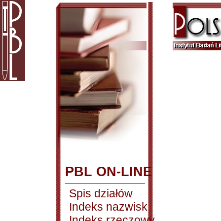
PBL ON-LINE
Spis działów
Indeks nazwisk
Indeks rzeczowy