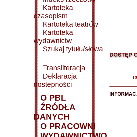
Kartoteka
czasopism
Kartoteka teatrów
Kartoteka
wydawnictw
Szukaj tytułu/słowa
DOSTĘP O
Transliteracja
Deklaracja
|
S
dostępności
INFORMACJ
O PBL
ŹRÓDŁA
DANYCH
O PRACOWNI
WYDAWNICTWO