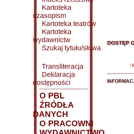
Kartoteka
czasopism
Kartoteka teatrów
Kartoteka
wydawnictw
DOSTĘP O
Szukaj tytułu/słowa
Transliteracja
|
S
Deklaracja
dostępności
INFORMACJ
O PBL
ŹRÓDŁA
DANYCH
O PRACOWNI
WYDAWNICTWO