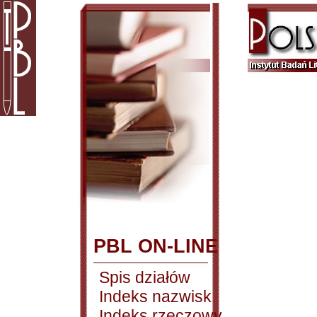
PBL ON-LINE
Spis działów
Indeks nazwisk
Indeks rzeczowy