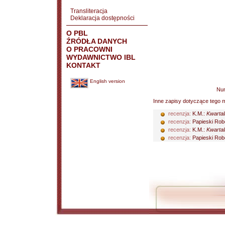
Transliteracja
Deklaracja dostępności
O PBL
ŹRÓDŁA DANYCH
O PRACOWNI
WYDAWNICTWO IBL
KONTAKT
English version
Nu
Inne zapisy dotyczące tego m
recenzja:
K.M.:
Kwartal
recenzja:
Papieski Rob
recenzja:
K.M.:
Kwartal
recenzja:
Papieski Rob