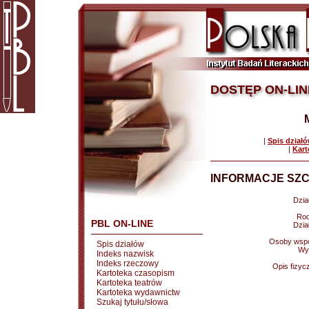
DOSTĘP ON-LIN
|
Spis dział
|
Kart
INFORMACJE SZC
Dział
Rod
PBL ON-LINE
Dział
Osoby wspó
Spis działów
Wy
Indeks nazwisk
Indeks rzeczowy
Opis fizyc
Kartoteka czasopism
Kartoteka teatrów
Kartoteka wydawnictw
Szukaj tytułu/słowa