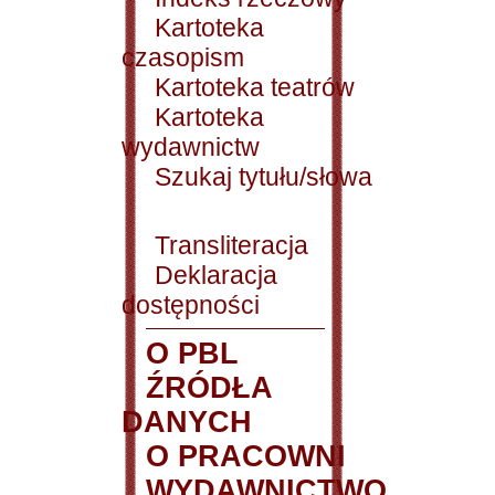
Kartoteka
czasopism
Kartoteka teatrów
Kartoteka
wydawnictw
Szukaj tytułu/słowa
Transliteracja
Deklaracja
dostępności
O PBL
ŹRÓDŁA
DANYCH
O PRACOWNI
WYDAWNICTWO