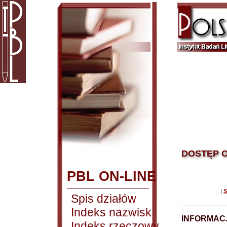
DOSTĘP O
PBL ON-LINE
|
S
Spis działów
Indeks nazwisk
INFORMACJ
Indeks rzeczowy