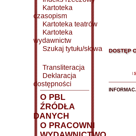
Kartoteka
czasopism
Kartoteka teatrów
Kartoteka
wydawnictw
Szukaj tytułu/słowa
DOSTĘP O
Transliteracja
|
S
Deklaracja
dostępności
INFORMACJ
O PBL
ŹRÓDŁA
DANYCH
O PRACOWNI
WYDAWNICTWO