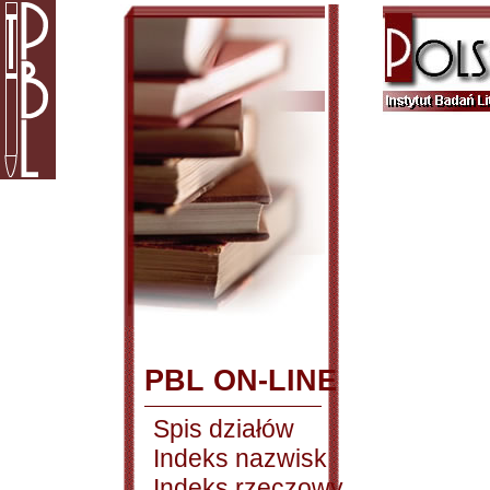
PBL ON-LINE
Spis działów
Indeks nazwisk
Indeks rzeczowy