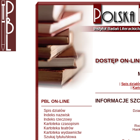
DOSTĘP ON-LIN
|
Spis dział
|
Kart
INFORMACJE SZC
PBL ON-LINE
Spis działów
Dział
Indeks nazwisk
Indeks rzeczowy
Kartoteka czasopism
Rod
Kartoteka teatrów
Hasł
Kartoteka wydawnictw
Szukaj tytułu/słowa