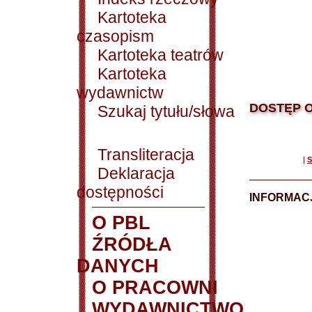
Kartoteka
czasopism
Kartoteka teatrów
Kartoteka
wydawnictw
DOSTĘP O
Szukaj tytułu/słowa
Transliteracja
|
S
Deklaracja
dostępności
INFORMACJ
O PBL
ŹRÓDŁA
DANYCH
O PRACOWNI
WYDAWNICTWO