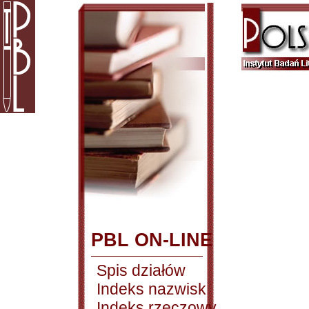
PBL ON-LINE
Spis działów
Indeks nazwisk
Indeks rzeczowy