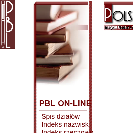
PBL ON-LINE
Spis działów
Indeks nazwisk
Indeks rzeczowy