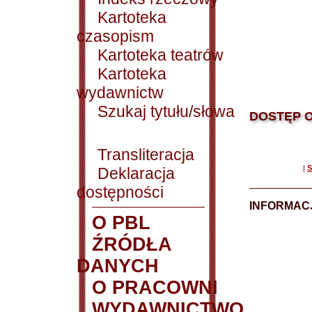
Kartoteka
czasopism
Kartoteka teatrów
Kartoteka
wydawnictw
Szukaj tytułu/słowa
DOSTĘP O
Transliteracja
|
S
Deklaracja
dostępności
INFORMACJ
O PBL
ŹRÓDŁA
DANYCH
O PRACOWNI
WYDAWNICTWO