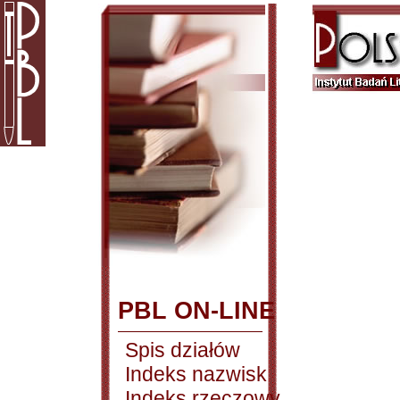
PBL ON-LINE
Spis działów
Indeks nazwisk
Indeks rzeczowy