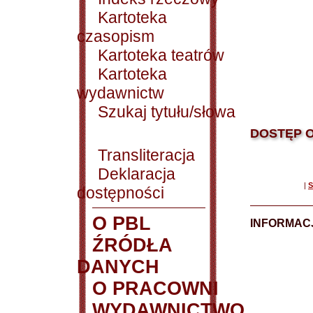
Kartoteka
czasopism
Kartoteka teatrów
Kartoteka
wydawnictw
Szukaj tytułu/słowa
DOSTĘP O
Transliteracja
Deklaracja
|
S
dostępności
O PBL
INFORMACJ
ŹRÓDŁA
DANYCH
O PRACOWNI
WYDAWNICTWO