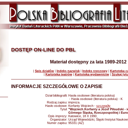
DOSTĘP ON-LINE DO PBL
Materiał dostępny za lata 1989-2012
|
Spis działów
|
Indeks nazwisk
|
Indeks rzeczowy
|
Kartoteka 
|
Kartoteka teatrów
|
Kartoteka wydawnictw
|
Szukaj tyt
INFORMACJE SZCZEGÓŁOWE O ZAPISIE
Dział bibliografii:
Hasła osobowe (literatura polska)
- Hasła osobowe (literatura polska) - K
Rodzaj zapisu:
impreza.
Hasło osobowe:
Korfanty Wojciech -
szczegóły
Tytuł:
"Wojciech Korfanty a Józef Piłsudski - ic
Górnego Śląska, Rzeczpospolitej i Europ
Opis imprezy:
Katowice, 18 X 1990
Organizator:
Urząd Wojewódzki, Śląski Instytut Nauko
Numer zapisu:
95331 (AZ)