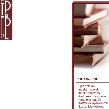
PBL ON-LINE
Spis działów
Indeks nazwisk
Indeks rzeczowy
Kartoteka czasopism
Kartoteka teatrów
Kartoteka wydawnictw
Szukaj tytułu/słowa