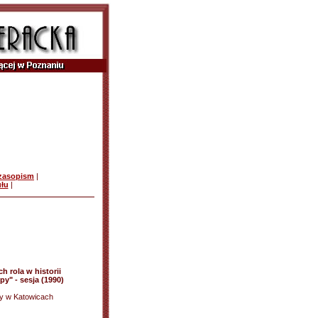
czasopism
|
ułu
|
h rola w historii
y" - sesja (1990)
wy w Katowicach