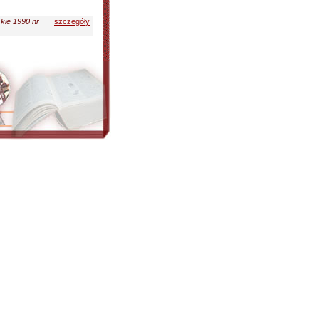
kie 1990 nr
szczegóły