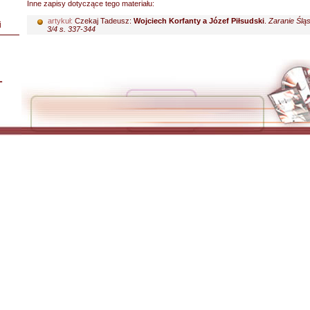
Inne zapisy dotyczące tego materiału:
artykuł:
Czekaj Tadeusz:
Wojciech Korfanty a Józef Piłsudski
.
Zaranie Śląs
i
3/4 s. 337-344
L