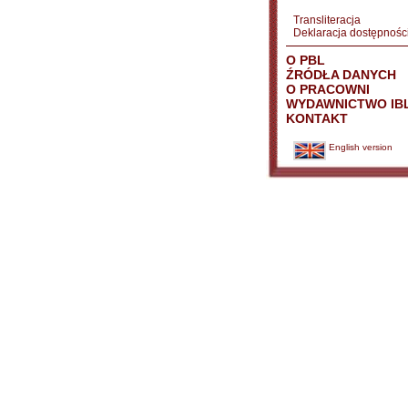
Transliteracja
Deklaracja dostępnośc
O PBL
ŹRÓDŁA DANYCH
O PRACOWNI
WYDAWNICTWO IB
KONTAKT
English version