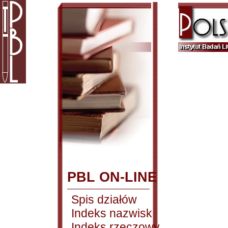
PBL ON-LINE
Spis działów
Indeks nazwisk
Indeks rzeczowy