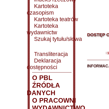
Kartoteka
czasopism
Kartoteka teatrów
Kartoteka
wydawnictw
DOSTĘP O
Szukaj tytułu/słowa
Transliteracja
|
S
Deklaracja
dostępności
INFORMACJ
O PBL
ŹRÓDŁA
DANYCH
O PRACOWNI
WYDAWNICTWO