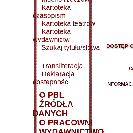
Kartoteka
czasopism
Kartoteka teatrów
Kartoteka
wydawnictw
DOSTĘP O
Szukaj tytułu/słowa
Transliteracja
|
S
Deklaracja
dostępności
INFORMACJ
O PBL
ŹRÓDŁA
DANYCH
O PRACOWNI
WYDAWNICTWO