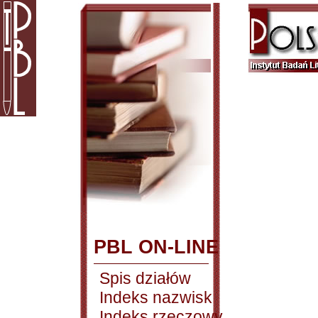
PBL ON-LINE
Spis działów
Indeks nazwisk
Indeks rzeczowy