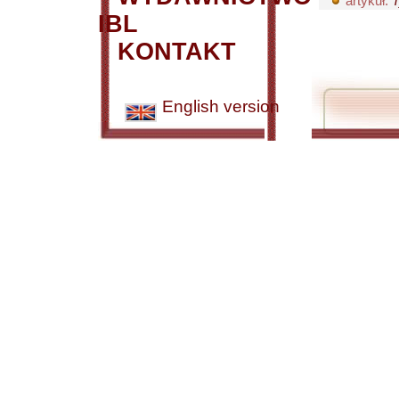
artykuł:
T
IBL
KONTAKT
English version