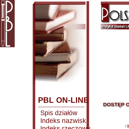
PBL ON-LINE
DOSTĘP O
Spis działów
Indeks nazwisk
|
S
Indeks rzeczowy