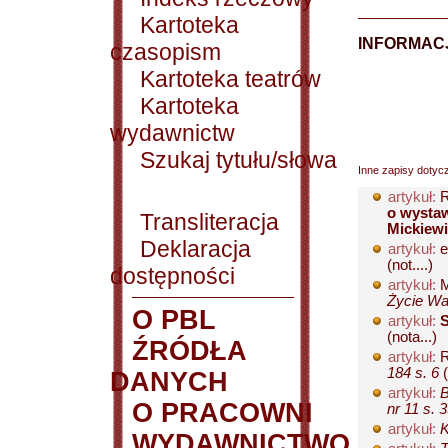
Kartoteka
INFORMACJ
czasopism
Kartoteka teatrów
Kartoteka
wydawnictw
Szukaj tytułu/słowa
Inne zapisy dotyc
artykuł:
R
o wystaw
Transliteracja
Mickiew
Deklaracja
artykuł:
e
(not....)
dostępności
artykuł:
M
Życie Wa
O PBL
artykuł:
S
(nota...)
ŹRÓDŁA
artykuł:
R
184 s. 6
(
DANYCH
artykuł:
B
O PRACOWNI
nr 11 s. 
artykuł:
K
WYDAWNICTWO