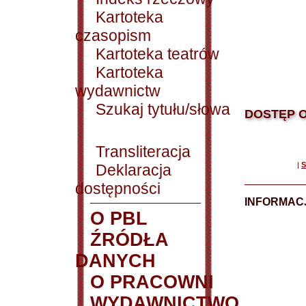
Kartoteka
czasopism
Kartoteka teatrów
Kartoteka
wydawnictw
Szukaj tytułu/słowa
DOSTĘP O
Transliteracja
|
S
Deklaracja
dostępności
INFORMACJ
O PBL
ŹRÓDŁA
DANYCH
O PRACOWNI
WYDAWNICTWO