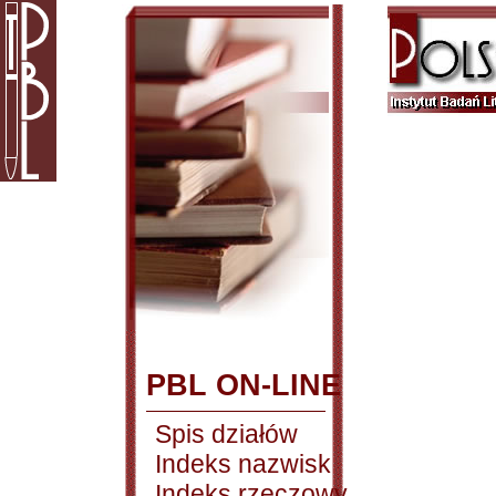
PBL ON-LINE
Spis działów
Indeks nazwisk
Indeks rzeczowy