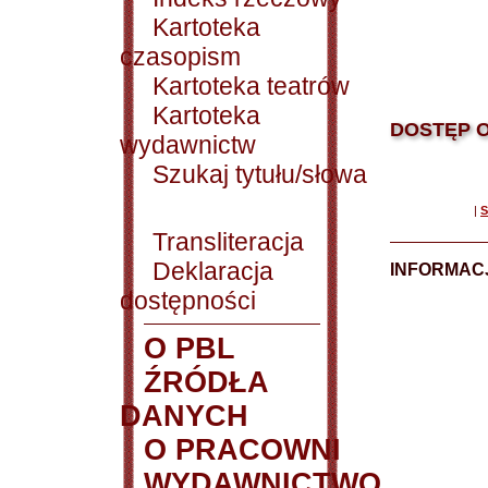
Kartoteka
czasopism
Kartoteka teatrów
Kartoteka
DOSTĘP O
wydawnictw
Szukaj tytułu/słowa
|
S
Transliteracja
Deklaracja
INFORMACJ
dostępności
O PBL
ŹRÓDŁA
DANYCH
O PRACOWNI
WYDAWNICTWO