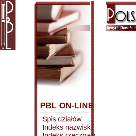
PBL ON-LINE
Spis działów
Indeks nazwisk
Indeks rzeczowy