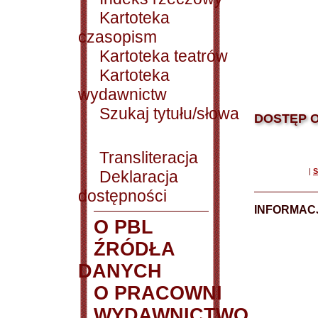
Kartoteka
czasopism
Kartoteka teatrów
Kartoteka
wydawnictw
Szukaj tytułu/słowa
DOSTĘP O
Transliteracja
|
S
Deklaracja
dostępności
INFORMACJ
O PBL
ŹRÓDŁA
DANYCH
O PRACOWNI
WYDAWNICTWO