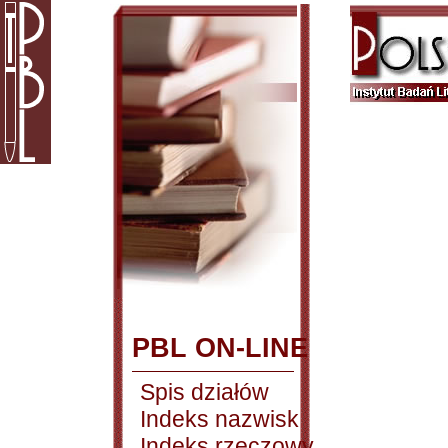
PBL ON-LINE
Spis działów
Indeks nazwisk
Indeks rzeczowy