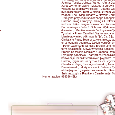
Joanna, Tyszka Juliusz: Wstęp. - Anna Gar
Jarosław Komorowski: "Makbet" a sprawa 
Williama Szekspira w Polsce]. - Joanna Os
i
była milczeniem. Teatr w dialogu z rzeczywis
zespołu The Living Theatre w Nowym Jorku 
1994 jako przykładu społecznego zaangażo
Dudzik: Dialog z tradycją, dialog z Grotows
widzem - kilka uwag o działalności Studium
Borowskiego. - John J. Schranz: Wykonaw
L
dramaturg. Manifestowanie / odkrywanie "ja".
Tyszka]. - Frank Camillieri: Wykonawca sc
Manifestowanie / odkrywanie "ja". Cz. 2 [tł.
Christiane Page: Teatr w szkole: między ad
emancypacją podmiotu. Jakich wartości bron
- Peter Lagemann: Schloss Broellin jako mi
form działalności Stowarzyszenia Schloss 
Broellin na terenie Niemiec; tł. Joanna Ost
Dyskusja panelowa: Teatr przestrzeni dial
konwencji i technik teatralnych [wypow.: R
Dudzik, Zygmunt Duczyński, Peter Legema
Christiane Page, Ewa Wycichowska, Anna 
Dworakowski; teksty obce w tł. Juliusza Ty
widzę jego oczy wpatrzone we mnie... Ro
Stelmaszczyk z Frankiem Camillerim [tł. 
Numer zapisu:
968386 (BL)