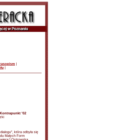
czasopism
|
ułu
|
 Kontrapunkt '02
zki
 dialogu", która odbyła się
ądu Małych Form
awiera:] Ostrowska