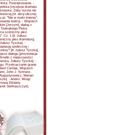
licka: Podziękowania. -
polska [recepcja dramatu
trowska: Żeby reszta nie
tością [nt. akcji ulicznej
pt. "Nie w moim imieniu",
wania teatru]. - Wojciech
kim [Jerzym], dialog z
 Teatralnego Piotra
ca sceniczny jako
 Cz. 1 [tł. Juliusz
eniczny jako dramaturg.
 Juliusz Tyszka]. -
aptacją społeczną i
imy? [tł. Juliusz Tyszka].
ejsce dialogu [prezentacja
Broelin z miejscowości
rowska, Juliusz Tyszka]. -
ogu. Przekraczanie granic
obert Cieślak, Wojciech
nn, John J. Schranz,
Augustynowicz, Marian
szki]. - Aneks: Wciąż
zmowa Elżbiety
Marek Stelmaszczyk].