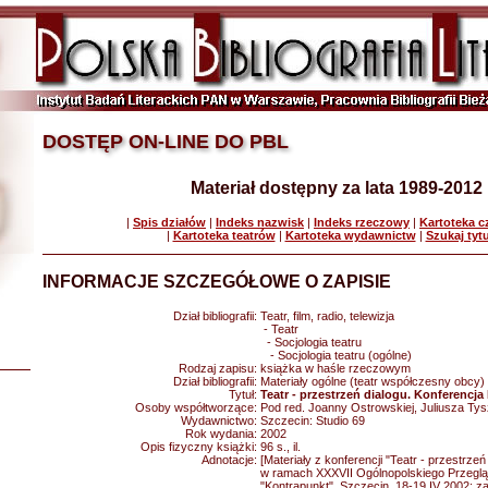
DOSTĘP ON-LINE DO PBL
Materiał dostępny za lata 1989-2012
|
Spis działów
|
Indeks nazwisk
|
Indeks rzeczowy
|
Kartoteka 
|
Kartoteka teatrów
|
Kartoteka wydawnictw
|
Szukaj tyt
INFORMACJE SZCZEGÓŁOWE O ZAPISIE
Dział bibliografii:
Teatr, film, radio, telewizja
- Teatr
- Socjologia teatru
- Socjologia teatru (ogólne)
Rodzaj zapisu:
książka w haśle rzeczowym
Dział bibliografii:
Materiały ogólne (teatr współczesny obcy)
Tytuł:
Teatr - przestrzeń dialogu. Konferencja
Osoby współtworzące:
Pod red. Joanny Ostrowskiej, Juliusza Tys
Wydawnictwo:
Szczecin: Studio 69
Rok wydania:
2002
Opis fizyczny książki:
96 s., il.
Adnotacje:
[Materiały z konferencji "Teatr - przestrzeń
w ramach XXXVII Ogólnopolskiego Przegl
"Kontrapunkt", Szczecin, 18-19 IV 2002; z