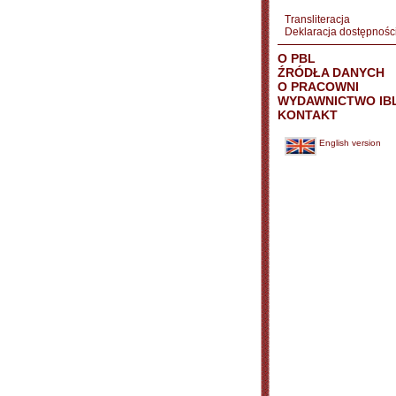
Transliteracja
Deklaracja dostępnośc
O PBL
ŹRÓDŁA DANYCH
O PRACOWNI
WYDAWNICTWO IB
KONTAKT
English version