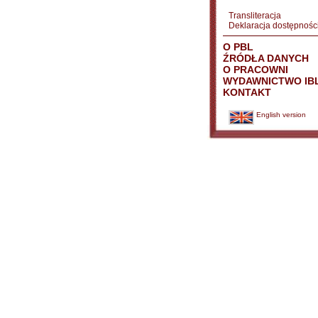
Transliteracja
Deklaracja dostępnośc
O PBL
ŹRÓDŁA DANYCH
O PRACOWNI
WYDAWNICTWO IB
KONTAKT
English version