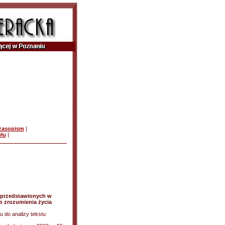
czasopism
|
ułu
|
 przedstawionych w
b zrozumienia życia
u do analizy tekstu