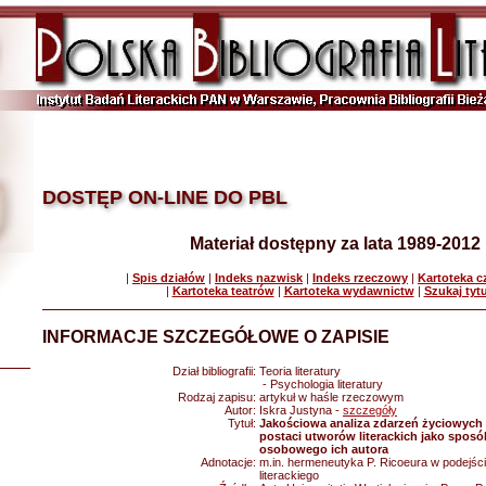
DOSTĘP ON-LINE DO PBL
Materiał dostępny za lata 1989-2012
|
Spis działów
|
Indeks nazwisk
|
Indeks rzeczowy
|
Kartoteka 
|
Kartoteka teatrów
|
Kartoteka wydawnictw
|
Szukaj tyt
INFORMACJE SZCZEGÓŁOWE O ZAPISIE
Dział bibliografii:
Teoria literatury
- Psychologia literatury
Rodzaj zapisu:
artykuł w haśle rzeczowym
Autor:
Iskra Justyna -
szczegóły
Tytuł:
Jakościowa analiza zdarzeń życiowych
postaci utworów literackich jako sposó
osobowego ich autora
Adnotacje:
m.in. hermeneutyka P. Ricoeura w podejści
literackiego