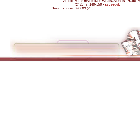
Źródło:
Acta Universitatis Wratislaviensis. Prace 
(2420) s. 149-159 -
szczegóły
Numer zapisu:
970009 (ZS)
i
L