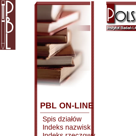
PBL ON-LINE
Spis działów
Indeks nazwisk
Indeks rzeczowy