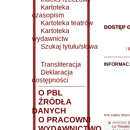
Kartoteka
czasopism
Kartoteka teatrów
DOSTĘP O
Kartoteka
wydawnictw
Szukaj tytułu/słowa
|
S
Transliteracja
INFORMACJ
Deklaracja
dostępności
O PBL
ŹRÓDŁA
DANYCH
Inne zapisy dotyc
O PRACOWNI
recenzja:
(
WYDAWNICTWO
Le Theatre