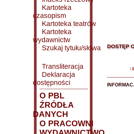
Kartoteka
czasopism
Kartoteka teatrów
Kartoteka
wydawnictw
DOSTĘP O
Szukaj tytułu/słowa
Transliteracja
|
S
Deklaracja
dostępności
INFORMACJ
O PBL
ŹRÓDŁA
DANYCH
O PRACOWNI
WYDAWNICTWO