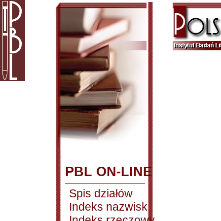
PBL ON-LINE
Spis działów
Indeks nazwisk
Indeks rzeczowy