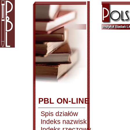
PBL ON-LINE
Spis działów
Indeks nazwisk
Indeks rzeczowy