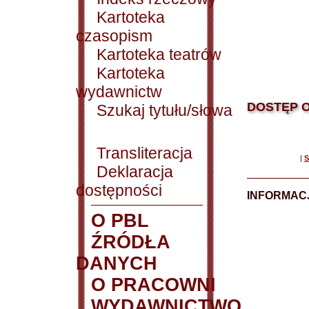
Kartoteka
czasopism
Kartoteka teatrów
Kartoteka
wydawnictw
DOSTĘP O
Szukaj tytułu/słowa
Transliteracja
|
S
Deklaracja
dostępności
INFORMACJ
O PBL
ŹRÓDŁA
DANYCH
O PRACOWNI
WYDAWNICTWO