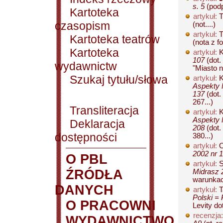
s. 5
(podp
Kartoteka
artykuł:
T
czasopism
(not....)
artykuł:
T
Kartoteka teatrów
(nota z f
Kartoteka
artykuł:
K
107
(dot.
wydawnictw
"Miasto ni
Szukaj tytułu/słowa
artykuł:
K
Aspekty F
137
(dot.
267...)
Transliteracja
artykuł:
K
Aspekty F
Deklaracja
208
(dot.
dostępności
380...)
artykuł:
O
2002 nr 1
O PBL
artykuł:
S
ŹRÓDŁA
Midrasz 2
warunkac
DANYCH
artykuł:
T
Polski = 
O PRACOWNI
Levity do
recenzja:
WYDAWNICTWO