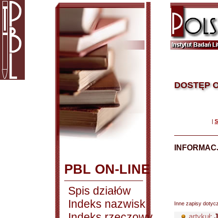
DOSTĘP O
|
S
INFORMACJ
PBL ON-LINE
Spis działów
Indeks nazwisk
Inne zapisy dotyc
Indeks rzeczowy
artykuł:
J