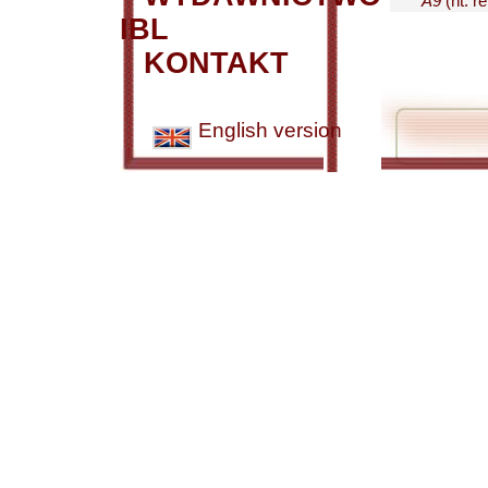
A9
(nt. r
IBL
KONTAKT
English version