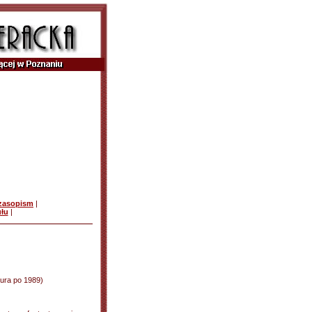
czasopism
|
ułu
|
atura po 1989)