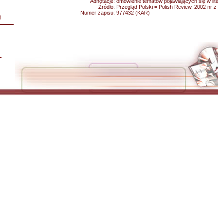
Adnotacje:
omówienie tematów pojawiających się w lite
Źródło:
Przegląd Polski = Polish Review, 2002 nr z 
Numer zapisu:
977432 (KAR)
i
L