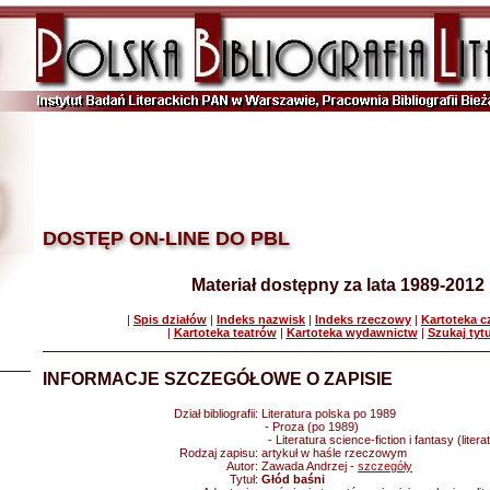
DOSTĘP ON-LINE DO PBL
Materiał dostępny za lata 1989-2012
|
Spis działów
|
Indeks nazwisk
|
Indeks rzeczowy
|
Kartoteka 
|
Kartoteka teatrów
|
Kartoteka wydawnictw
|
Szukaj tyt
INFORMACJE SZCZEGÓŁOWE O ZAPISIE
Dział bibliografii:
Literatura polska po 1989
- Proza (po 1989)
- Literatura science-fiction i fantasy (liter
Rodzaj zapisu:
artykuł w haśle rzeczowym
Autor:
Zawada Andrzej -
szczegóły
Tytuł:
Głód baśni