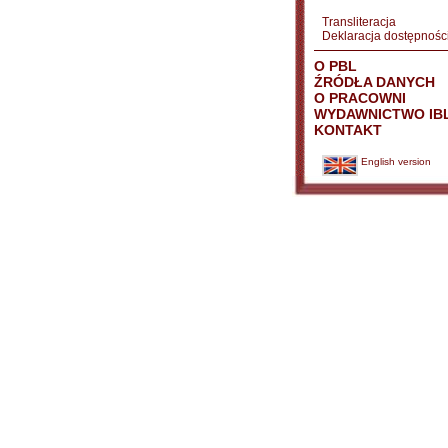
Transliteracja
Deklaracja dostępnośc
O PBL
ŹRÓDŁA DANYCH
O PRACOWNI
WYDAWNICTWO IB
KONTAKT
English version