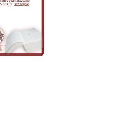
raturze fantastycznej
5 IV s. 9 -
szczegóły