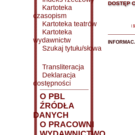
DOSTĘP O
Kartoteka
czasopism
Kartoteka teatrów
|
S
Kartoteka
wydawnictw
INFORMACJ
Szukaj tytułu/słowa
Transliteracja
Deklaracja
dostępności
O PBL
ŹRÓDŁA
DANYCH
O PRACOWNI
WYDAWNICTWO