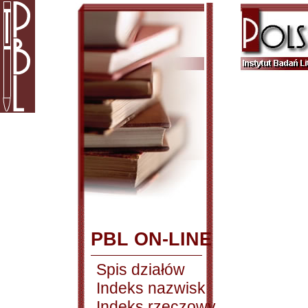
PBL ON-LINE
Spis działów
Indeks nazwisk
Indeks rzeczowy