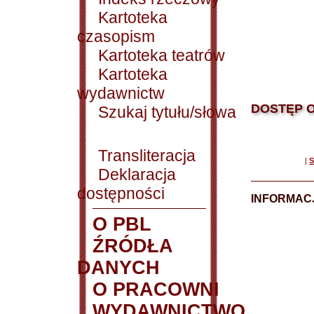
Kartoteka
czasopism
Kartoteka teatrów
Kartoteka
wydawnictw
DOSTĘP O
Szukaj tytułu/słowa
Transliteracja
|
S
Deklaracja
dostępności
INFORMACJ
O PBL
ŹRÓDŁA
DANYCH
O PRACOWNI
WYDAWNICTWO