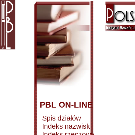
PBL ON-LINE
Spis działów
Indeks nazwisk
Indeks rzeczowy